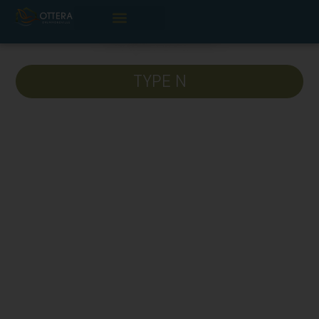
Unité 612-N
TYPE N