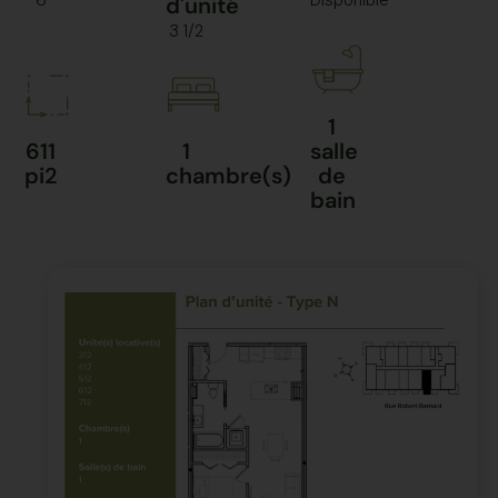
6
Disponible
d'unité
3 1/2
1
611
1
salle
pi2
chambre(s)
de
bain