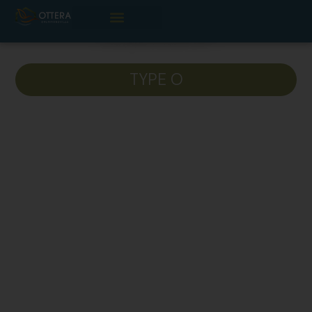
Unité 514-O
TYPE O