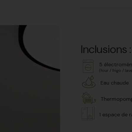
Inclusions :
5 électromé
(four / frigo / la
Eau chaude
Thermopom
1 espace de 