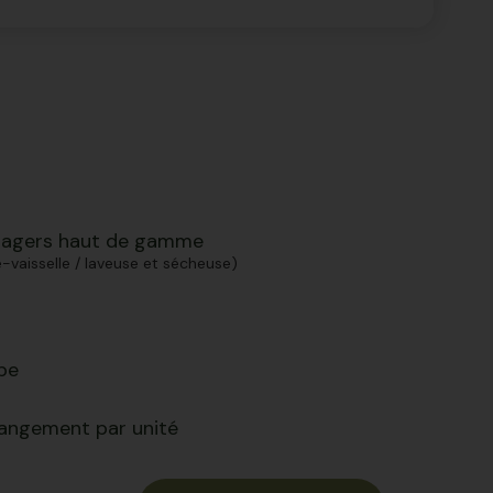
nagers haut de gamme
ve-vaisselle / laveuse et sécheuse)
pe
rangement par unité