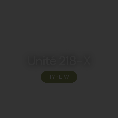
LOUER
PLANS
À PROPOS
NOUVELLES
C
Unité 218-X
TYPE W