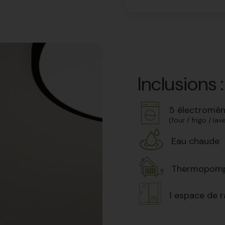
Inclusions :
5 électromé
(four / frigo / la
Eau chaude
Thermopom
1 espace de 