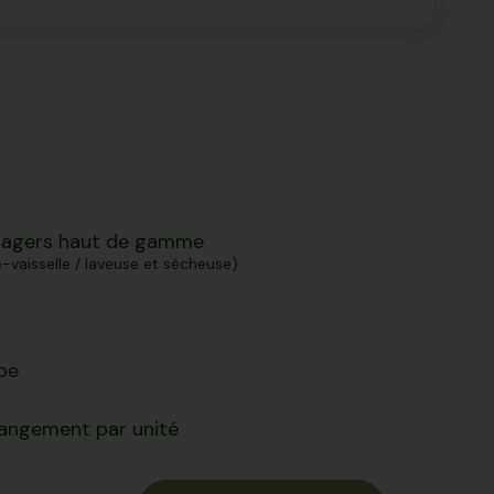
nagers haut de gamme
ve-vaisselle / laveuse et sécheuse)
pe
rangement par unité