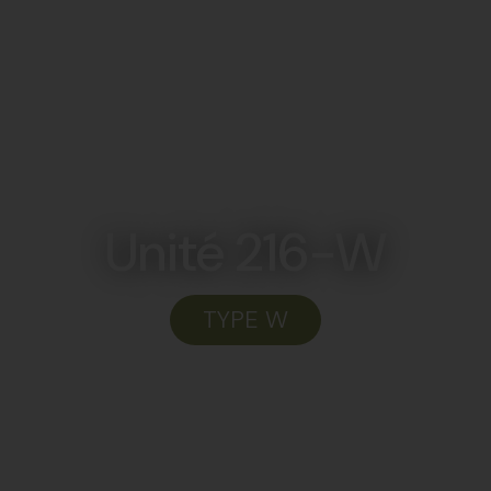
LOUER
PLANS
À PROPOS
NOUVELLES
C
Unité 216-W
TYPE W